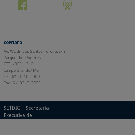
CONTATO
Av. Waldir dos Santos Pereira, s/n
Parque dos Poderes
CEP: 79031-350
Campo Grande/ MS
Tel. (67) 3318-2800
Fax: (67) 3318-2809
SETDIG | Secretaria-
Executiva de
Transformação Digital