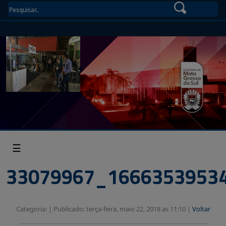
☰
33079967_1666353953
Categoria: |
Publicado: terça-feira, maio 22, 2018 as 11:10 |
Voltar