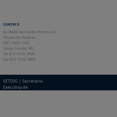
CONTATO
Av. Waldir dos Santos Pereira, s/n
Parque dos Poderes
CEP: 79031-350
Campo Grande/ MS
Tel. (67) 3318-2800
Fax: (67) 3318-2809
SETDIG | Secretaria-
Executiva de
Transformação Digital