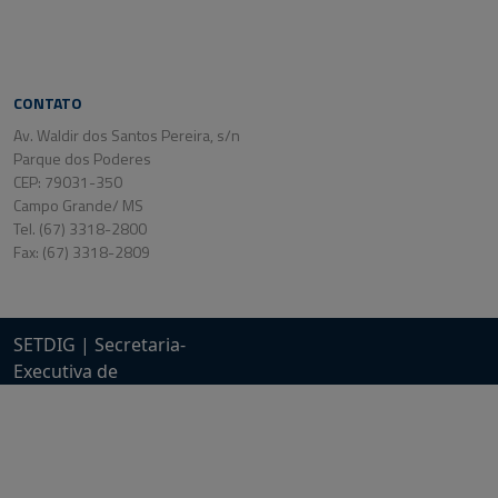
CONTATO
Av. Waldir dos Santos Pereira, s/n
Parque dos Poderes
CEP: 79031-350
Campo Grande/ MS
Tel. (67) 3318-2800
Fax: (67) 3318-2809
SETDIG | Secretaria-
Executiva de
Transformação Digital