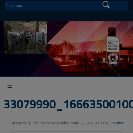
☰
33079990_1666350010
Categoria: |
Publicado: terça-feira, maio 22, 2018 as 11:10 |
Voltar