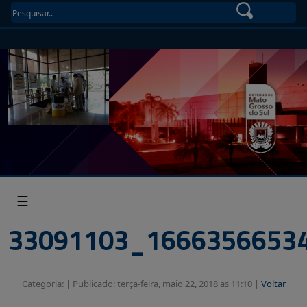
☰
33091103_1666356653
Categoria: |
Publicado: terça-feira, maio 22, 2018 as 11:10 |
Voltar