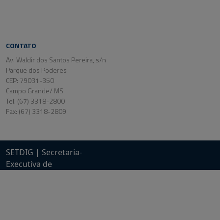
CONTATO
Av. Waldir dos Santos Pereira, s/n
Parque dos Poderes
CEP: 79031-350
Campo Grande/ MS
Tel. (67) 3318-2800
Fax: (67) 3318-2809
SETDIG | Secretaria-
Executiva de
Transformação Digital