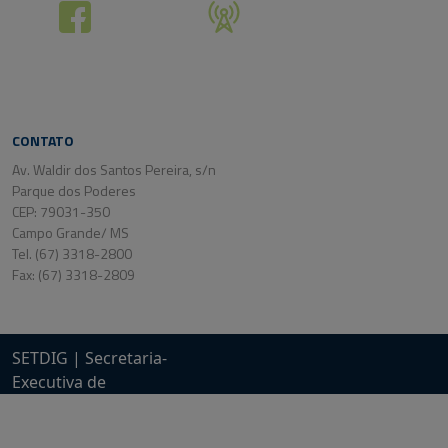
CONTATO
Av. Waldir dos Santos Pereira, s/n
Parque dos Poderes
CEP: 79031-350
Campo Grande/ MS
Tel. (67) 3318-2800
Fax: (67) 3318-2809
SETDIG | Secretaria-
Executiva de
Transformação Digital