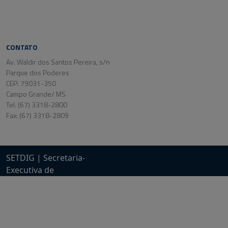
CONTATO
Av. Waldir dos Santos Pereira, s/n
Parque dos Poderes
CEP: 79031-350
Campo Grande/ MS
Tel. (67) 3318-2800
Fax: (67) 3318-2809
SETDIG | Secretaria-
Executiva de
Transformação Digital