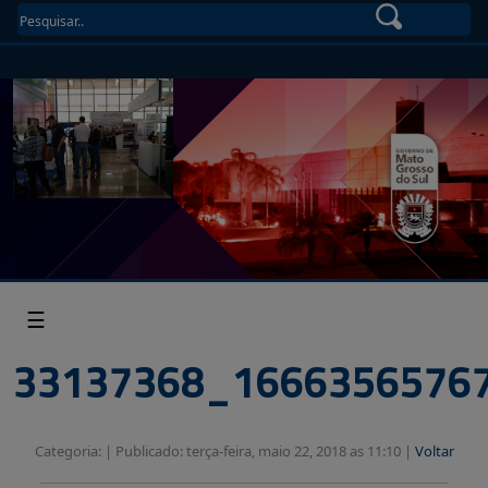
☰
33137368_1666356576
Categoria: |
Publicado: terça-feira, maio 22, 2018 as 11:10 |
Voltar