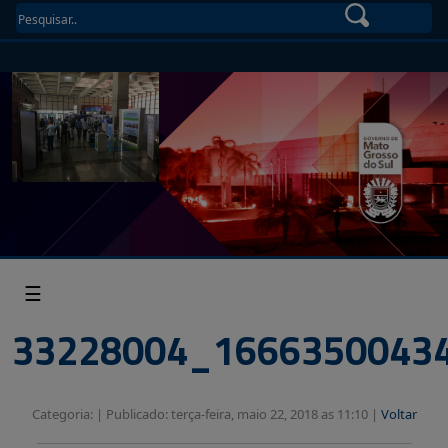
☰
33228004_1666350043
Categoria: |
Publicado: terça-feira, maio 22, 2018 as 11:10 |
Voltar