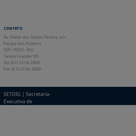
CONTATO
Av. Waldir dos Santos Pereira, s/n
Parque dos Poderes
CEP: 79031-350
Campo Grande/ MS
Tel. (67) 3318-2800
Fax: (67) 3318-2809
SETDIG | Secretaria-
Executiva de
Transformação Digital