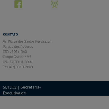
CONTATO
Av. Waldir dos Santos Pereira, s/n
Parque dos Poderes
CEP: 79031-350
Campo Grande/ MS
Tel. (67) 3318-2800
Fax: (67) 3318-2809
SETDIG | Secretaria-
Executiva de
Transformação Digital