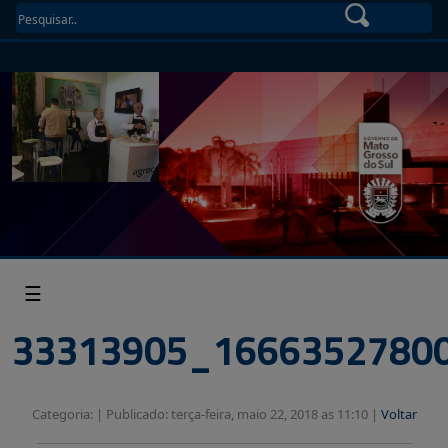
☰
33313905_1666352780
Categoria: |
Publicado: terça-feira, maio 22, 2018 as 11:10 |
Voltar