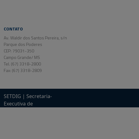
CONTATO
Av. Waldir dos Santos Pereira, s/n
Parque dos Poderes
CEP: 79031-350
Campo Grande/ MS
Tel. (67) 3318-2800
Fax: (67) 3318-2809
SETDIG | Secretaria-
Executiva de
Transformação Digital