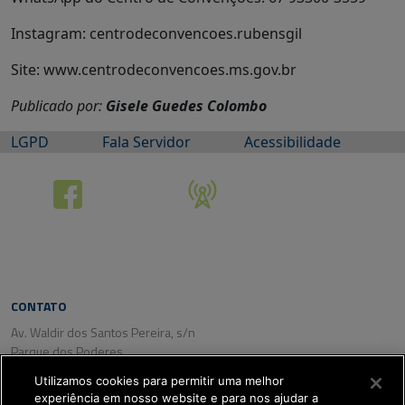
Instagram: centrodeconvencoes.rubensgil
Site: www.centrodeconvencoes.ms.gov.br
Publicado por:
Gisele Guedes Colombo
LGPD
Fala Servidor
Acessibilidade
CONTATO
Av. Waldir dos Santos Pereira, s/n
Parque dos Poderes
CEP: 79031-350
Utilizamos cookies para permitir uma melhor
Campo Grande/ MS
experiência em nosso website e para nos ajudar a