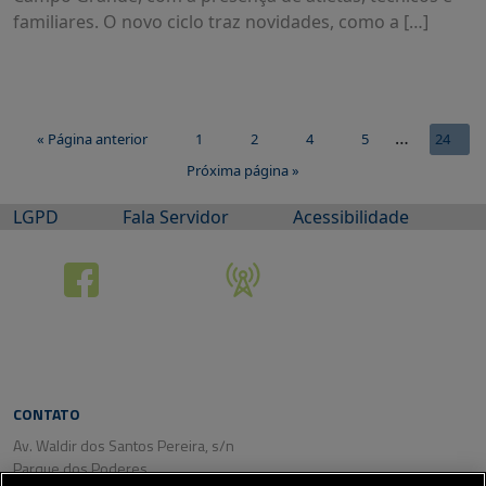
familiares. O novo ciclo traz novidades, como a […]
…
« Página anterior
1
2
4
5
24
3
Próxima página »
LGPD
Fala Servidor
Acessibilidade
CONTATO
Av. Waldir dos Santos Pereira, s/n
Parque dos Poderes