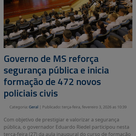
Governo de MS reforça
segurança pública e inicia
formação de 472 novos
policiais civis
Categoria:
Geral
|
Publicado: terça-feira, fevereiro 3, 2026 as 10:39
Com objetivo de prestigiar e valorizar a segurança
pública, o governador Eduardo Riedel participou nesta
terça-feira (27) da aula inaugural do curso de formação