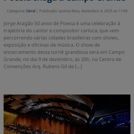
Categoria:
Geral
|
Publicado: quinta-feira, dezembro 4, 2025 as 11:09
Jorge Aragão 50 anos de Poesia é uma celebração à
trajetória do cantor e compositor carioca, que vem
percorrendo várias cidades brasileiras com shows,
exposição e oficinas de música. O show de
encerramento desta turnê grandiosa será em Campo
Grande, no dia 9 de dezembro, às 20h, no Centro de
Convenções Arq. Rubens Gil de […]