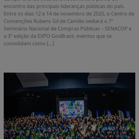
encontro das principais lideranças públicas do país.
Entre os dias 12 e 14 de novembro de 2025, o Centro de
Convenções Rubens Gil de Camillo sediará o 7º
Seminário Nacional de Compras Públicas – SENACOP e
a 3ª edição da EXPO GovBrasil, eventos que se
consolidam como […]