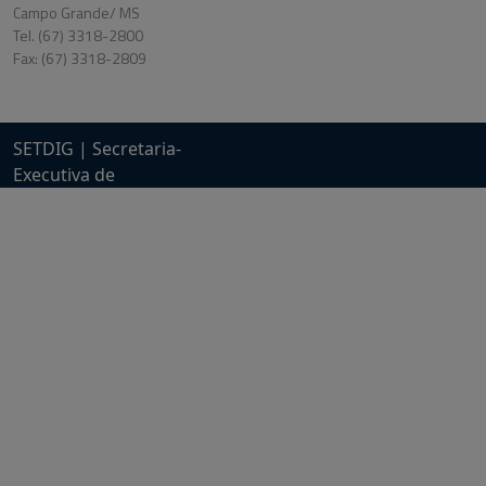
Campo Grande/ MS
Tel. (67) 3318-2800
Fax: (67) 3318-2809
SETDIG | Secretaria-
Executiva de
Transformação Digital