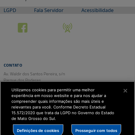
LGPD
Fala Servidor
Acessibilidade
CONTATO
Av. Waldir dos Santos Pereira, s/n
Parque dos Poderes
CEP: 79031-350
Utilizamos cookies para permitir uma melhor
Campo Grande/ MS
experiência em nosso website e para nos ajudar a
Tel. (67) 3318-2800
compreender quais informações são mais úteis e
Fax: (67) 3318-2809
relevantes para você. Conforme Decreto Estadual
15.572/2020 que trata da LGPD no Governo do Estado
de Mato Grosso do Sul.
SETDIG | Secretaria-
Definições de cookies
Prosseguir com todos