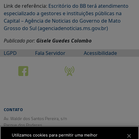
Link de referência:
Escritório do BB terá atendimento
especializado a gestores e instituições públicas na
Capital – Agência de Noticias do Governo de Mato
Grosso do Sul (agenciadenoticias.ms.gov.br)
Publicado por:
Gisele Guedes Colombo
LGPD
Fala Servidor
Acessibilidade
CONTATO
Av. Waldir dos Santos Pereira, s/n
Parque dos Poderes
CEP: 79031-350
Utilizamos cookies para permitir uma melhor
Campo Grande/ MS