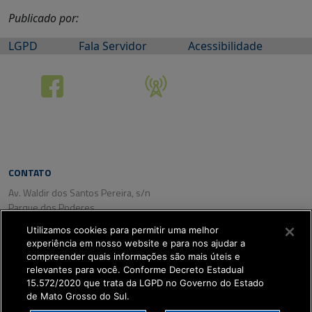
Publicado por:
LGPD
Fala Servidor
Acessibilidade
CONTATO
Av. Waldir dos Santos Pereira, s/n
Parque dos Poderes
CEP: 79031-350
Utilizamos cookies para permitir uma melhor
Campo Grande/ MS
experiência em nosso website e para nos ajudar a
Tel. (67) 3318-2800
compreender quais informações são mais úteis e
Fax: (67) 3318-2809
relevantes para você. Conforme Decreto Estadual
15.572/2020 que trata da LGPD no Governo do Estado
de Mato Grosso do Sul.