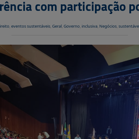
rência com participação p
ireito
,
eventos sustentáveis
,
Geral
,
Governo
,
inclusiva
,
Negócios
,
sustentáve