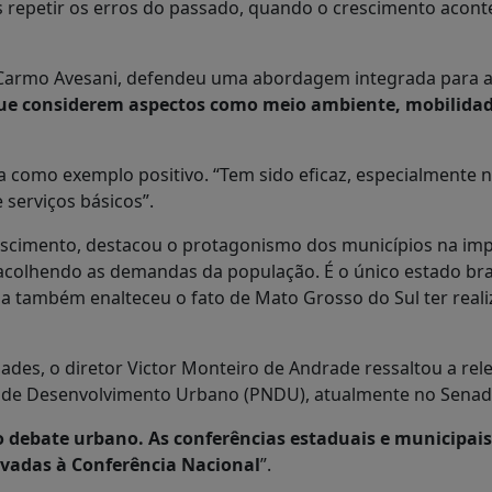
 repetir os erros do passado, quando o crescimento acon
 Carmo Avesani, defendeu uma abordagem integrada para a f
que considerem aspectos como meio ambiente, mobilidade,
 como exemplo positivo. “Tem sido eficaz, especialmente n
serviços básicos”.
ascimento, destacou o protagonismo dos municípios na impl
e acolhendo as demandas da população. É o único estado bra
Ela também enalteceu o fato de Mato Grosso do Sul ter real
des, o diretor Victor Monteiro de Andrade ressaltou a rel
onal de Desenvolvimento Urbano (PNDU), atualmente no Senad
ebate urbano. As conferências estaduais e municipais s
levadas à Conferência Nacional
”.