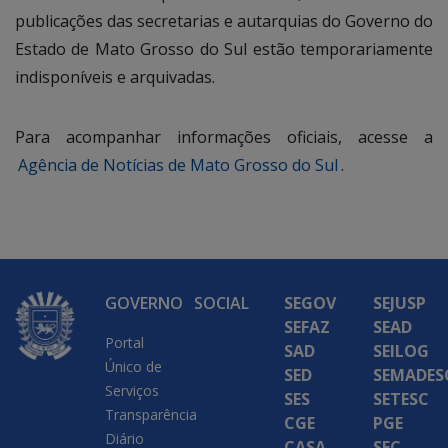
publicações das secretarias e autarquias do Governo do
Estado de Mato Grosso do Sul estão temporariamente
indisponíveis e arquivadas.
Para acompanhar informações oficiais, acesse a
Agência de Notícias de Mato Grosso do Sul
.
GOVERNO
SOCIAL
SEGOV
SEJUSP
SEFAZ
SEAD
Portal
SAD
SEILOG
Único de
SED
SEMADES
Serviços
SES
SETESC
Transparência
CGE
PGE
Diário
CASA
SEC