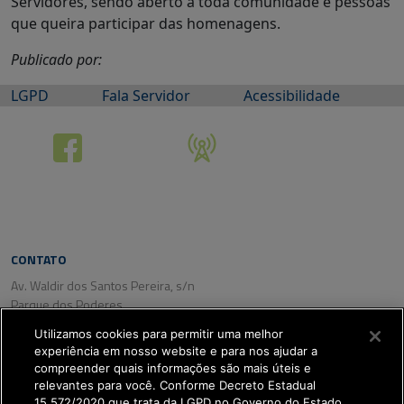
Servidores, sendo aberto a toda comunidade e pessoas
que queira participar das homenagens.
Publicado por:
LGPD
Fala Servidor
Acessibilidade
CONTATO
Av. Waldir dos Santos Pereira, s/n
Parque dos Poderes
CEP: 79031-350
Utilizamos cookies para permitir uma melhor
Campo Grande/ MS
experiência em nosso website e para nos ajudar a
Tel. (67) 3318-2800
compreender quais informações são mais úteis e
Fax: (67) 3318-2809
relevantes para você. Conforme Decreto Estadual
15.572/2020 que trata da LGPD no Governo do Estado