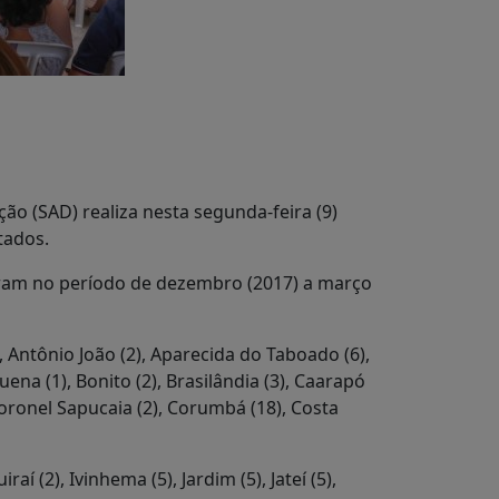
o (SAD) realiza nesta segunda-feira (9)
tados.
aram no período de dezembro (2017) a março
), Antônio João (2), Aparecida do Taboado (6),
ena (1), Bonito (2), Brasilândia (3), Caarapó
Coronel Sapucaia (2), Corumbá (18), Costa
aí (2), Ivinhema (5), Jardim (5), Jateí (5),