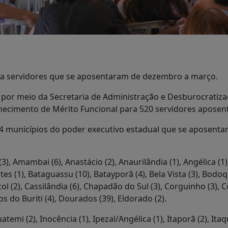
 a servidores que se aposentaram de dezembro a março.
r meio da Secretaria de Administração e Desburocratizaçã
ecimento de Mérito Funcional para 520 servidores aposen
 64 municípios do poder executivo estadual que se aposent
), Amambai (6), Anastácio (2), Anaurilândia (1), Angélica (1
es (1), Bataguassu (10), Batayporã (4), Bela Vista (3), Bodoqu
l (2), Cassilândia (6), Chapadão do Sul (3), Corguinho (3), 
os do Buriti (4), Dourados (39), Eldorado (2).
emi (2), Inocência (1), Ipezal/Angélica (1), Itaporã (2), Itaquir