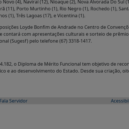
o Novo (4), Naviraí (12), Nioaque (2), Nova Alvorada Do Sul 
orã (11), Porto Murtinho (1), Rio Negro (1), Rochedo (1), San
os (1), Três Lagoas (17), e Vicentina (1).
 Exposições Loyde Bonfim de Andrade no Centro de Convenç
 contará com apresentações culturais e sorteio de prêmi
nal (Sugesf) pelo telefone (67) 3318-1417.
14.182, o Diploma de Mérito Funcional tem objetivo de reco
co e ao desenvolvimento do Estado. Desde sua criação, oit
Fala Servidor
Acessibi