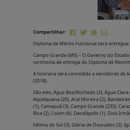
Compartilhar:
Diploma de Mérito Funcional será entregue
Campo Grande (MS) – O Governo do Estado po
cerimonia de entrega do Diploma de Reconh
A honraria será concedida a servidores de
(2018).
São eles; Água Boa/Rochedo (2), Água Clara (3
Aquidauana (20), Aral Moreira (2), Bandeirant
(1), Camapuã (3), Campo Grande (233), Caraco
Rica (2), Coxim (6), Deodápolis (1), Dois Irmã
Fátima do Sul (3), Glória de Dourados (3), Iguat