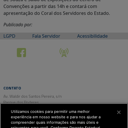
Convenções a partir das 14h e contará com
apresentação do Coral dos Servidores do Estado.
Publicado por:
LGPD
Fala Servidor
Acessibilidade
CONTATO
Av. Waldir dos Santos Pereira, s/n
Parque dos Poderes
CEP: 79031-350
Utilizamos cookies para permitir uma melhor
Campo Grande/ MS
experiência em nosso website e para nos ajudar a
Tel. (67) 3318-2800
compreender quais informações são mais úteis e
Fax: (67) 3318-2809
relevantes para você. Conforme Decreto Estadual