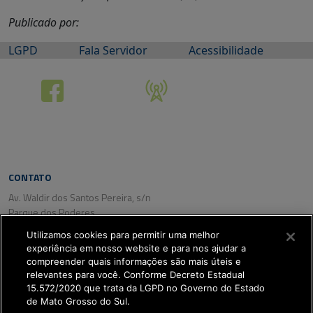
Publicado por:
LGPD
Fala Servidor
Acessibilidade
CONTATO
Av. Waldir dos Santos Pereira, s/n
Parque dos Poderes
CEP: 79031-350
Utilizamos cookies para permitir uma melhor
Campo Grande/ MS
experiência em nosso website e para nos ajudar a
Tel. (67) 3318-2800
compreender quais informações são mais úteis e
Fax: (67) 3318-2809
relevantes para você. Conforme Decreto Estadual
15.572/2020 que trata da LGPD no Governo do Estado
de Mato Grosso do Sul.