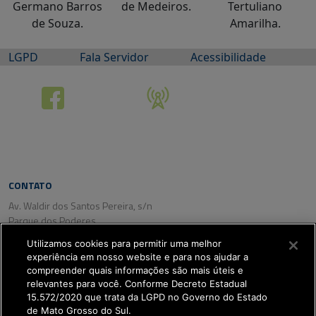
Germano Barros
de Medeiros.
Tertuliano
de Souza.
Amarilha.
LGPD
Fala Servidor
Acessibilidade
CONTATO
Av. Waldir dos Santos Pereira, s/n
Parque dos Poderes
CEP: 79031-350
Utilizamos cookies para permitir uma melhor
Campo Grande/ MS
experiência em nosso website e para nos ajudar a
Tel. (67) 3318-2800
compreender quais informações são mais úteis e
Fax: (67) 3318-2809
relevantes para você. Conforme Decreto Estadual
15.572/2020 que trata da LGPD no Governo do Estado
de Mato Grosso do Sul.