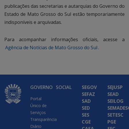
publicações das secretarias e autarquias do Governo do
Estado de Mato Grosso do Sul estão temporariamente
indisponíveis e arquivadas.
Para acompanhar informações oficiais, acesse a
Agência de Notícias de Mato Grosso do Sul
.
GOVERNO
SOCIAL
SEGOV
SEJUSP
SEFAZ
SEAD
Portal
SAD
SEILOG
Único de
SED
SEMADES
Serviços
SES
SETESC
Transparência
CGE
PGE
Diário
CASA
SEC