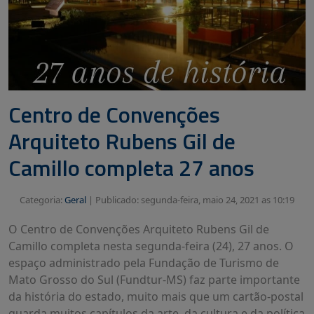
Centro de Convenções
Arquiteto Rubens Gil de
Camillo completa 27 anos
Categoria:
Geral
|
Publicado: segunda-feira, maio 24, 2021 as 10:19
O Centro de Convenções Arquiteto Rubens Gil de
Camillo completa nesta segunda-feira (24), 27 anos. O
espaço administrado pela Fundação de Turismo de
Mato Grosso do Sul (Fundtur-MS) faz parte importante
da história do estado, muito mais que um cartão-postal
guarda muitos capítulos da arte, da cultura e da política