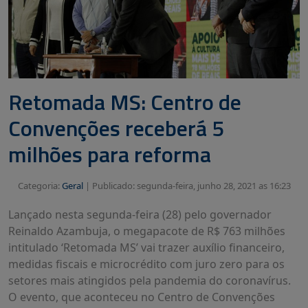
Retomada MS: Centro de
Convenções receberá 5
milhões para reforma
Categoria:
Geral
|
Publicado: segunda-feira, junho 28, 2021 as 16:23
Lançado nesta segunda-feira (28) pelo governador
Reinaldo Azambuja, o megapacote de R$ 763 milhões
intitulado ‘Retomada MS’ vai trazer auxílio financeiro,
medidas fiscais e microcrédito com juro zero para os
setores mais atingidos pela pandemia do coronavírus.
O evento, que aconteceu no Centro de Convenções