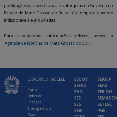
publicações das secretarias e autarquias do Governo do
Estado de Mato Grosso do Sul estão temporariamente
indisponíveis e arquivadas.
Para acompanhar informações oficiais, acesse a
Agência de Notícias de Mato Grosso do Sul
.
GOVERNO
SOCIAL
SEGOV
SEJUSP
SEFAZ
SEAD
Portal
SAD
SEILOG
Único de
SED
SEMADES
Serviços
SES
SETESC
Transparência
CGE
PGE
Diário
CASA
SEC